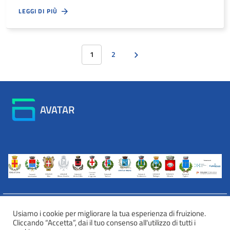
LEGGI DI PIÙ
1
2
AVATAR
Usiamo i cookie per migliorare la tua esperienza di fruizione.
Cliccando “Accetta”, dai il tuo consenso all'utilizzo di tutti i
INFORMATIVA WEB PRIVACY E COOKIES