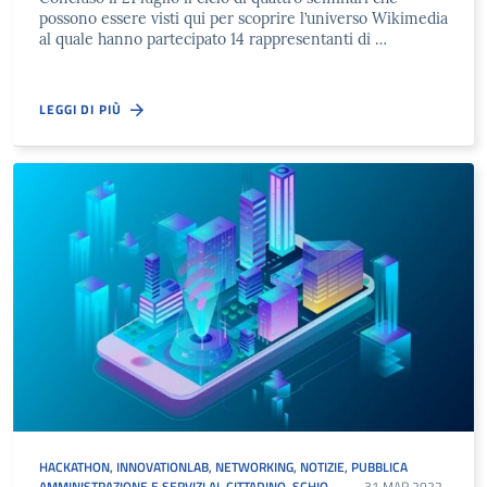
possono essere visti qui per scoprire l’universo Wikimedia
al quale hanno partecipato 14 rappresentanti di …
LEGGI DI PIÙ
HACKATHON
,
INNOVATIONLAB
,
NETWORKING
,
NOTIZIE
,
PUBBLICA
AMMINISTRAZIONE E SERVIZI AL CITTADINO
,
SCHIO
31 MAR 2022