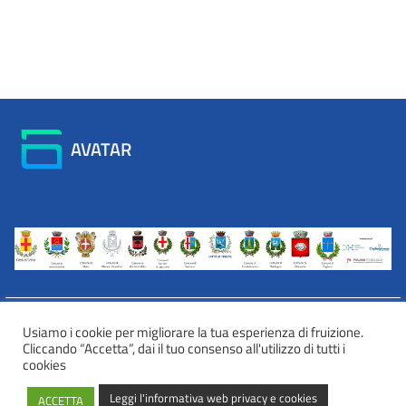
AVATAR
Usiamo i cookie per migliorare la tua esperienza di fruizione.
Cliccando “Accetta”, dai il tuo consenso all'utilizzo di tutti i
INFORMATIVA WEB PRIVACY E COOKIES
cookies
Privacy e cookies
Leggi l'informativa web privacy e cookies
ACCETTA
Informazioni sulla privacy