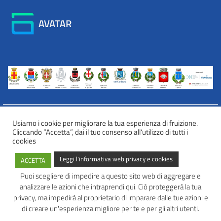
AVATAR
Usiamo i cookie per migliorare la tua esperienza di fruizione.
Cliccando “Accetta”, dai il tuo consenso all'utilizzo di tutti i
INFORMATIVA WEB PRIVACY E COOKIES
cookies
Privacy e cookies
Leggi l'informativa web privacy e cookies
ACCETTA
Informazioni sulla privacy
Comunicazioni e modalità trasparenti per l’esercizio dei diritti
Puoi scegliere di impedire a questo sito web di aggregare e
dell’interessato
analizzare le azioni che intraprendi qui. Ciò proteggerà la tua
AVATAR – Alleanza Territoriale per Azioni in Rete
privacy, ma impedirà al proprietario di imparare dalle tue azioni e
di creare un'esperienza migliore per te e per gli altri utenti.
Tel: 0445 691 472
Mail:
info@avatarlab.it