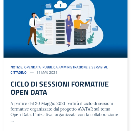
NOTIZIE
,
OPENDATA
,
PUBBLICA AMMINISTRAZIONE E SERVIZI AL
CITTADINO
11 MAG 2021
CICLO DI SESSIONI FORMATIVE
OPEN DATA
A partire dal 20 Maggio 2021 partirà il ciclo di sessioni
formative organizzate dal progetto AVATAR sul tema
Open Data. L’iniziativa, organizzata con la collaborazione
…