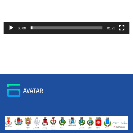
00:00
01:23
AVATAR