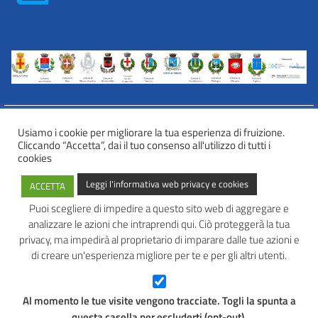
Usiamo i cookie per migliorare la tua esperienza di fruizione.
Cliccando “Accetta”, dai il tuo consenso all'utilizzo di tutti i
INFORMATIVA WEB PRIVACY E COOKIES
cookies
Privacy e cookies
Leggi l'informativa web privacy e cookies
ACCETTA
Informazioni sulla privacy
Comunicazioni e modalità trasparenti per l’esercizio dei diritti
Puoi scegliere di impedire a questo sito web di aggregare e
dell’interessato
analizzare le azioni che intraprendi qui. Ciò proteggerà la tua
AVATAR – Alleanza Territoriale per Azioni in Rete
privacy, ma impedirà al proprietario di imparare dalle tue azioni e
di creare un'esperienza migliore per te e per gli altri utenti.
Tel: 0445 691 472
Mail:
info@avatarlab.it
Seguici:
Al momento le tue visite vengono tracciate. Togli la spunta a
Facebook
Instagram
questa casella per escluderti (opt-out).