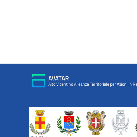
AVATAR
Alto Vicentino Alleanza Territoriale per Azioni in R