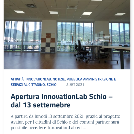
ATTIVITÀ
,
INNOVATIONLAB
,
NOTIZIE
,
PUBBLICA AMMINISTRAZIONE E
SERVIZI AL CITTADINO
,
SCHIO
8 SET 2021
Apertura InnovationLab Schio –
dal 13 settemebre
A partire da lunedì 13 settembre 2021, grazie al progetto
Avatar, per i cittadini di Schio e dei comuni partner sarà
possibile accedere InnovationLab ed …