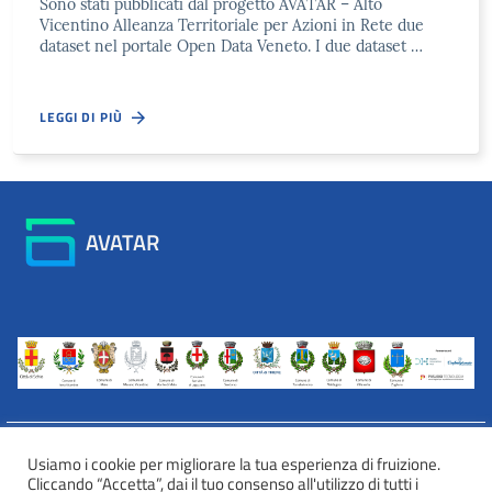
Sono stati pubblicati dal progetto AVATAR – Alto
Vicentino Alleanza Territoriale per Azioni in Rete due
dataset nel portale Open Data Veneto. I due dataset …
LEGGI DI PIÙ
AVATAR
Usiamo i cookie per migliorare la tua esperienza di fruizione.
Cliccando “Accetta”, dai il tuo consenso all'utilizzo di tutti i
INFORMATIVA WEB PRIVACY E COOKIES