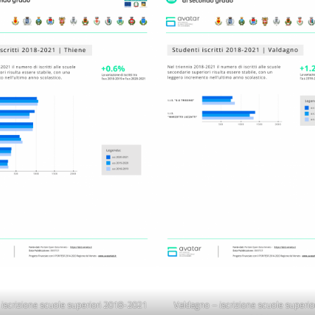
 iscrizione scuole superiori 2018-2021
Valdagno – iscrizione scuole superio