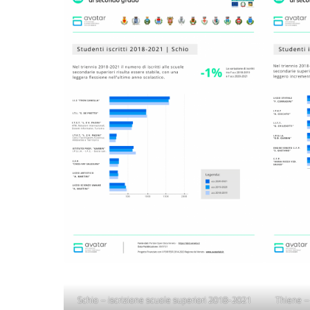
Schio – iscrizione scuole superiori 2018-2021
Thiene –