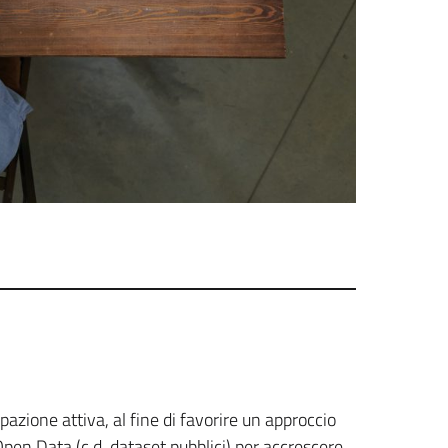
azione attiva, al fine di favorire un approccio
 Open Data (c.d. dataset pubblici) per accrescere