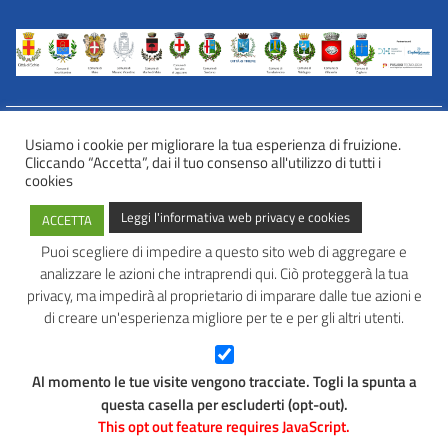
Usiamo i cookie per migliorare la tua esperienza di fruizione.
Cliccando “Accetta”, dai il tuo consenso all'utilizzo di tutti i
INFORMATIVA WEB PRIVACY E COOKIES
cookies
Privacy e cookies
Leggi l'informativa web privacy e cookies
ACCETTA
Informazioni sulla privacy
Comunicazioni e modalità trasparenti per l’esercizio dei diritti
Puoi scegliere di impedire a questo sito web di aggregare e
dell’interessato
analizzare le azioni che intraprendi qui. Ciò proteggerà la tua
AVATAR – Alleanza Territoriale per Azioni in Rete
privacy, ma impedirà al proprietario di imparare dalle tue azioni e
di creare un'esperienza migliore per te e per gli altri utenti.
Tel: 0445 691 472
Mail:
info@avatarlab.it
Seguici:
Al momento le tue visite vengono tracciate. Togli la spunta a
Facebook
Instagram
questa casella per escluderti (opt-out).
This opt out feature requires JavaScript.