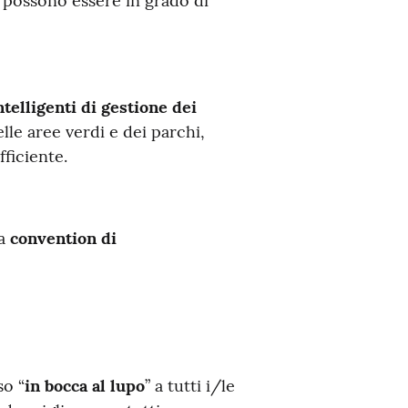
y possono essere in grado di
ntelligenti di gestione dei
lle aree verdi e dei parchi,
ficiente.
na
convention di
.
so “
in bocca al lupo
” a tutti i/le