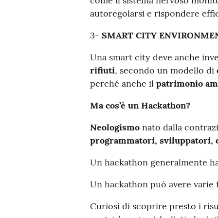
come il sistema nervoso monitor
autoregolarsi e rispondere eff
3-
SMART CITY ENVIRONME
Una smart city deve anche inves
rifiuti
, secondo un modello di
perché anche il
patrimonio am
Ma cos’è un Hackathon?
Neologismo
nato dalla contraz
programmatori, sviluppatori,
Un hackathon generalmente ha u
Un hackathon può avere varie fin
Curiosi di scoprire presto i ris