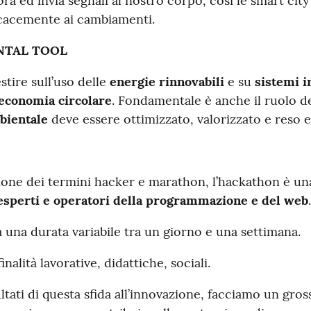
a ed invia segnali al nostro corpo, così le smart cit
icacemente ai cambiamenti.
NTAL TOOL
tire sull’uso delle
energie rinnovabili
e su
sistemi i
economia circolare
. Fondamentale è anche il ruolo de
bientale
deve essere ottimizzato, valorizzato e reso ef
ione dei termini hacker e marathon, l’hackathon è u
esperti e operatori della programmazione e del web
na durata variabile tra un giorno e una settimana.
alità lavorative, didattiche, sociali.
ultati di questa sfida all’innovazione, facciamo un gros