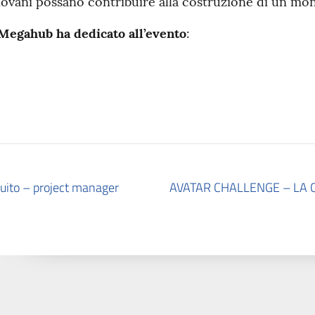
 giovani possano contribuire alla costruzione di un mon
e Megahub ha dedicato all’evento
:
ibuito – project manager
AVATAR CHALLENGE – LA C