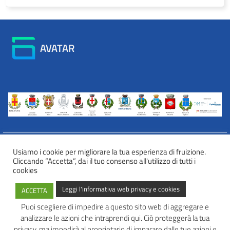
AVATAR
Usiamo i cookie per migliorare la tua esperienza di fruizione.
Cliccando “Accetta”, dai il tuo consenso all'utilizzo di tutti i
INFORMATIVA WEB PRIVACY E COOKIES
cookies
Privacy e cookies
Leggi l'informativa web privacy e cookies
ACCETTA
Informazioni sulla privacy
Comunicazioni e modalità trasparenti per l’esercizio dei diritti
Puoi scegliere di impedire a questo sito web di aggregare e
dell’interessato
analizzare le azioni che intraprendi qui. Ciò proteggerà la tua
AVATAR – Alleanza Territoriale per Azioni in Rete
privacy, ma impedirà al proprietario di imparare dalle tue azioni e