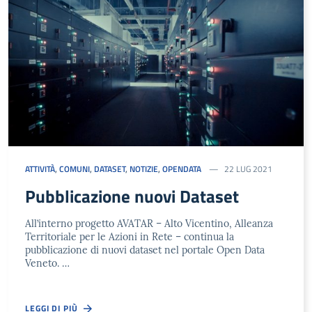
ATTIVITÀ
,
COMUNI
,
DATASET
,
NOTIZIE
,
OPENDATA
22 LUG 2021
Pubblicazione nuovi Dataset
All’interno progetto AVATAR – Alto Vicentino, Alleanza
Territoriale per le Azioni in Rete – continua la
pubblicazione di nuovi dataset nel portale Open Data
Veneto. …
LEGGI DI PIÙ