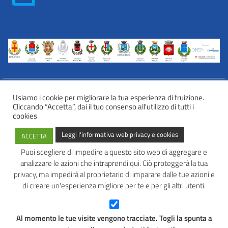
Usiamo i cookie per migliorare la tua esperienza di fruizione.
Cliccando “Accetta”, dai il tuo consenso all'utilizzo di tutti i
INFORMATIVA WEB PRIVACY E COOKIES
cookies
Privacy e cookies
Leggi l'informativa web privacy e cookies
ACCETTA
Informazioni sulla privacy
Comunicazioni e modalità trasparenti per l’esercizio dei diritti
Puoi scegliere di impedire a questo sito web di aggregare e
dell’interessato
analizzare le azioni che intraprendi qui. Ciò proteggerà la tua
AVATAR – Alleanza Territoriale per Azioni in Rete
privacy, ma impedirà al proprietario di imparare dalle tue azioni e
di creare un'esperienza migliore per te e per gli altri utenti.
Tel: 0445 691 472
Mail:
info@avatarlab.it
Seguici:
Al momento le tue visite vengono tracciate. Togli la spunta a
Facebook
Instagram