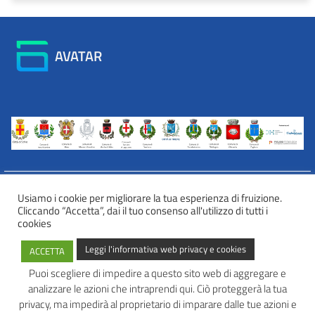
AVATAR
Usiamo i cookie per migliorare la tua esperienza di fruizione.
Cliccando “Accetta”, dai il tuo consenso all'utilizzo di tutti i
INFORMATIVA WEB PRIVACY E COOKIES
cookies
Privacy e cookies
Leggi l'informativa web privacy e cookies
ACCETTA
Informazioni sulla privacy
Comunicazioni e modalità trasparenti per l’esercizio dei diritti
Puoi scegliere di impedire a questo sito web di aggregare e
dell’interessato
analizzare le azioni che intraprendi qui. Ciò proteggerà la tua
AVATAR – Alleanza Territoriale per Azioni in Rete
privacy, ma impedirà al proprietario di imparare dalle tue azioni e