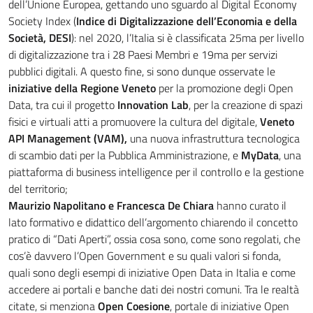
dell’Unione Europea, gettando uno sguardo al Digital Economy
Society Index (
Indice di Digitalizzazione dell’Economia e della
Società, DESI
): nel 2020, l’Italia si è classificata 25ma per livello
di digitalizzazione tra i 28 Paesi Membri e 19ma per servizi
pubblici digitali. A questo fine, si sono dunque osservate le
iniziative della Regione Veneto
per la promozione degli Open
Data, tra cui il progetto
Innovation Lab
, per la creazione di spazi
fisici e virtuali atti a promuovere la cultura del digitale,
Veneto
API Management (VAM),
una nuova infrastruttura tecnologica
di scambio dati per la Pubblica Amministrazione, e
MyData
, una
piattaforma di business intelligence per il controllo e la gestione
del territorio;
Maurizio Napolitano e Francesca De Chiara
hanno curato il
lato formativo e didattico dell’argomento chiarendo il concetto
pratico di “Dati Aperti”, ossia cosa sono, come sono regolati, che
cos’è davvero l’Open Government e su quali valori si fonda,
quali sono degli esempi di iniziative Open Data in Italia e come
accedere ai portali e banche dati dei nostri comuni. Tra le realtà
citate, si menziona
Open Coesione
, portale di iniziative Open