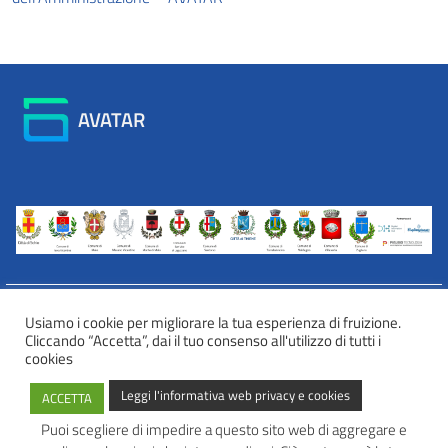
AVATAR
Usiamo i cookie per migliorare la tua esperienza di fruizione.
Cliccando “Accetta”, dai il tuo consenso all'utilizzo di tutti i
INFORMATIVA WEB PRIVACY E COOKIES
cookies
Privacy e cookies
Leggi l'informativa web privacy e cookies
ACCETTA
Informazioni sulla privacy
Comunicazioni e modalità trasparenti per l’esercizio dei diritti
Puoi scegliere di impedire a questo sito web di aggregare e