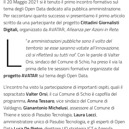
Il 20 Maggio 2021 si è tenuto il primo incontro formativo sul
tema degli Open Data dedicato alla pubblica amministrazione.
Per raccontarvi quanto successo vi presentiamo il primo articolo
scritto da una partecipante del progetto
Cittadini Giornalisti
L
Digitali,
organizzato da AVATAR,
Alleanza per Azioni in Rete
.
“
e amministrazioni pubbliche sono il volto del
territorio: se esse saranno votate all’innovazione,
ciò si rifletterà su tutti noi
”. Con le parole di Valter
Orsi, sindaco del Comune di Schio, ha preso il via la
prima delle tre sessioni formative organizzate dal
progetto AVATAR
sul tema degli Open Data.
L’incontro ha visto la partecipazione di importanti ospiti, quali il
sopracitato
Valter Orsi
, il cui Comune di Schio è capofila del
programma,
Anna Tessaro
, vice sindaco del Comune di
Valdagno,
Gianantonio Michelusi
, assessore al Comune di
Thiene e socio di Pasubio Tecnologia,
Laura Locci
,
amministratore unico di Pasubio Tecnologia, e gli esperti di Open
Data
Luca De Pietro
, direttore UO strategia ICT e Agenda