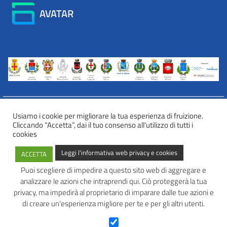
AVATAR
Usiamo i cookie per migliorare la tua esperienza di fruizione.
Cliccando “Accetta”, dai il tuo consenso all'utilizzo di tutti i
INFORMATIVA WEB PRIVACY E COOKIES
cookies
Privacy e cookies
Leggi l'informativa web privacy e cookies
ACCETTA
Informazioni sulla privacy
Comunicazioni e modalità trasparenti per l’esercizio dei diritti
Puoi scegliere di impedire a questo sito web di aggregare e
dell’interessato
analizzare le azioni che intraprendi qui. Ciò proteggerà la tua
AVATAR – Alleanza Territoriale per Azioni in Rete
privacy, ma impedirà al proprietario di imparare dalle tue azioni e
di creare un'esperienza migliore per te e per gli altri utenti.
Tel: 0445 691 472
Mail:
info@avatarlab.it