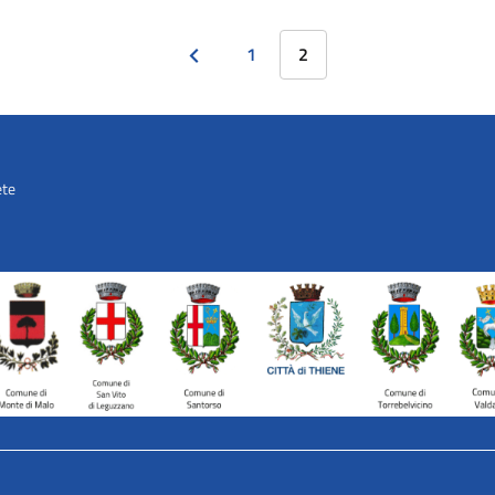
1
2
ete