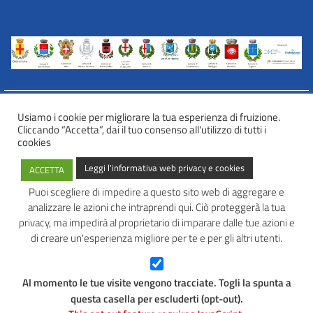
Usiamo i cookie per migliorare la tua esperienza di fruizione.
Cliccando “Accetta”, dai il tuo consenso all'utilizzo di tutti i
INFORMATIVA WEB PRIVACY E COOKIES
cookies
Privacy e cookies
Leggi l'informativa web privacy e cookies
ACCETTA
Informazioni sulla privacy
Comunicazioni e modalità trasparenti per l’esercizio dei diritti
Puoi scegliere di impedire a questo sito web di aggregare e
dell’interessato
analizzare le azioni che intraprendi qui. Ciò proteggerà la tua
AVATAR – Alleanza Territoriale per Azioni in Rete
privacy, ma impedirà al proprietario di imparare dalle tue azioni e
di creare un'esperienza migliore per te e per gli altri utenti.
Tel: 0445 691 472
Mail:
info@avatarlab.it
Seguici:
Al momento le tue visite vengono tracciate. Togli la spunta a
Facebook
Instagram
questa casella per escluderti (opt-out).