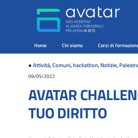
Home
Chi siamo
Corsi di formazion
●
Attività
,
Comuni
,
hackathon
,
Notizie
,
Palestre
09/05/2022
AVATAR CHALLENG
TUO DIRITTO