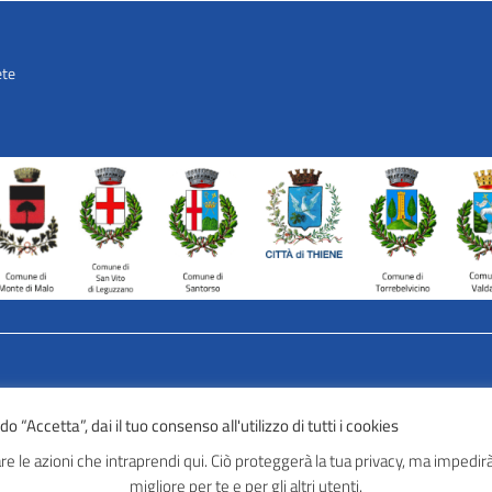
ete
AVATAR – Alleanza Territoriale p
 “Accetta”, dai il tuo consenso all'utilizzo di tutti i cookies
Tel: 0445 691 472
Mail:
info@avatarlab.it
e le azioni che intraprendi qui. Ciò proteggerà la tua privacy, ma impedirà 
Seguici:
migliore per te e per gli altri utenti.