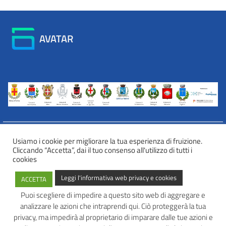
AVATAR
Usiamo i cookie per migliorare la tua esperienza di fruizione.
Cliccando “Accetta”, dai il tuo consenso all'utilizzo di tutti i
INFORMATIVA WEB PRIVACY E COOKIES
cookies
Privacy e cookies
Leggi l'informativa web privacy e cookies
ACCETTA
Informazioni sulla privacy
Comunicazioni e modalità trasparenti per l’esercizio dei diritti
Puoi scegliere di impedire a questo sito web di aggregare e
dell’interessato
analizzare le azioni che intraprendi qui. Ciò proteggerà la tua
AVATAR – Alleanza Territoriale per Azioni in Rete
privacy, ma impedirà al proprietario di imparare dalle tue azioni e