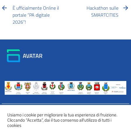
È ufficialmente Online il
Hackathon sulle
portale “PA digitale
SMARTCITIES
2026”!
AVATAR
Usiamo i cookie per migliorare la tua esperienza di fruizione.
Cliccando “Accetta”, dai il tuo consenso all'utilizzo di tutti i
INFORMATIVA WEB PRIVACY E COOKIES
cookies
Privacy e cookies