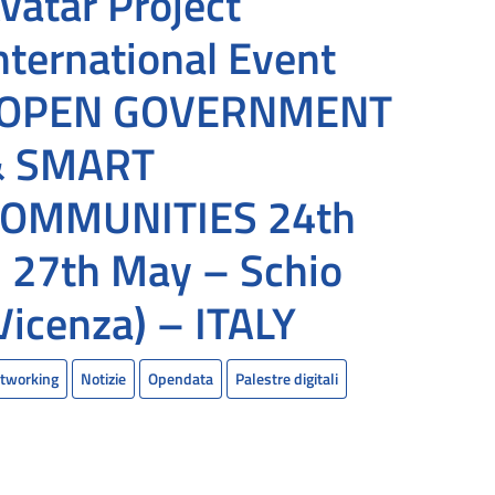
vatar Project
nternational Event
“OPEN GOVERNMENT
& SMART
OMMUNITIES 24th
 27th May – Schio
Vicenza) – ITALY
tworking
Notizie
Opendata
Palestre digitali