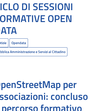
ICLO DI SESSIONI
ORMATIVE OPEN
DATA
tizie
Opendata
bblica Amministrazione e Servizi al Cittadino
penStreetMap per
ssociazioni: concluso
l percorso formativo