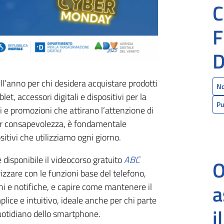
C
F
l’anno per chi desidera acquistare prodotti
No
t, accessori digitali e dispositivi per la
Pu
i e promozioni che attirano l’attenzione di
or consapevolezza, è fondamentale
itivi che utilizziamo ogni giorno.
 disponibile il videocorso gratuito
ABC
O
rizzare con le funzioni base del telefono,
a
ni e notifiche, e capire come mantenere il
lice e intuitivo, ideale anche per chi parte
i
quotidiano dello smartphone.