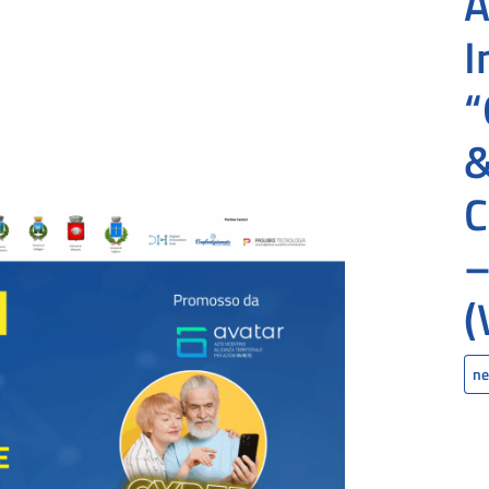
A
I
C
–
(
ne