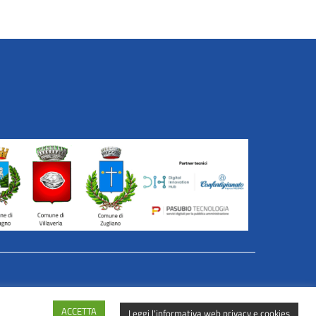
er Azioni in Rete
ACCETTA
Leggi l'informativa web privacy e cookies