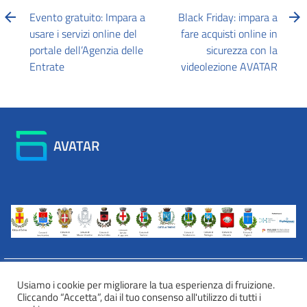
Evento gratuito: Impara a
Black Friday: impara a
usare i servizi online del
fare acquisti online in
portale dell’Agenzia delle
sicurezza con la
Entrate
videolezione AVATAR
AVATAR
Usiamo i cookie per migliorare la tua esperienza di fruizione.
Cliccando “Accetta”, dai il tuo consenso all'utilizzo di tutti i
INFORMATIVA WEB PRIVACY E COOKIES