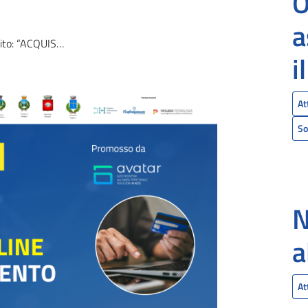
O
a
URI ONLINE E METODI DI PAGAMENTO”
i
At
So
N
a
At