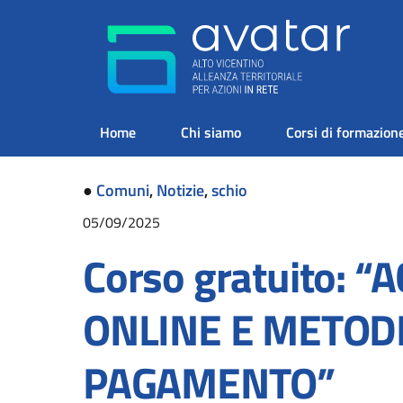
Home
Chi siamo
Corsi di formazion
●
Comuni
,
Notizie
,
schio
05/09/2025
Corso gratuito: “
ONLINE E METODI
PAGAMENTO”