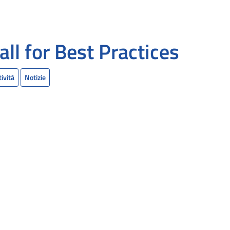
all for Best Practices
tività
Notizie