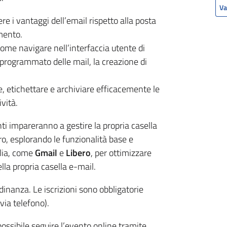
Va
 i vantaggi dell’email rispetto alla posta
amento.
me navigare nell’interfaccia utente di
 programmato delle mail, la creazione di
e, etichettare e archiviare efficacemente le
ività.
nti impareranno a gestire la propria casella
ro, esplorando le funzionalità base e
alia, come
Gmail
e
Libero
, per ottimizzare
ella propria casella e-mail.
tadinanza. Le iscrizioni sono obbligatorie
via telefono).
ossibile seguire l’evento online tramite