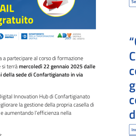
Se
“
C
a a partecipare al corso di formazione
c
 si terrà
mercoledì 22 gennaio 2025 dalle
i della sede di Confartigianato in via
g
c
 Digital Innovation Hub di Confartigianato
liorare la gestione della propria casella di
d
o e aumentando l’efficienza nella
In
: