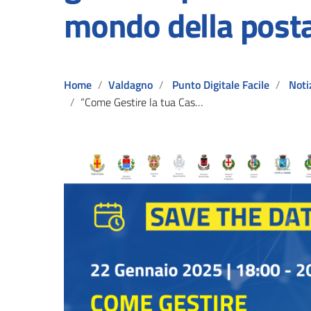
mondo della posta
Home
Valdagno
Punto Digitale Facile
Noti
“Come Gestire la tua Casella E-Mail”: un corso di formazione gratuito per aiutarti a conoscere il mondo della posta elettronica