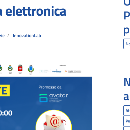
O
 elettronica
P
p
zie
InnovationLab
No
N
a
At
Pu