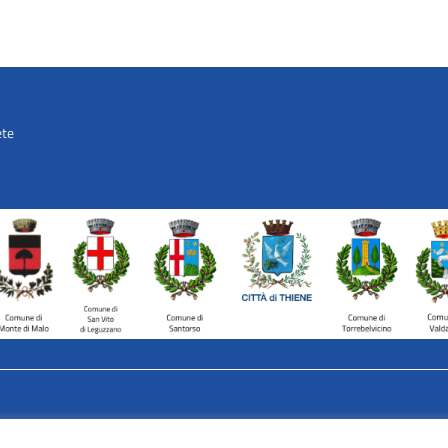
ete
AVATAR – Alleanza Territoriale p