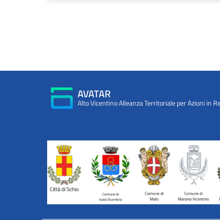
AVATAR
Alto Vicentino Alleanza Territoriale per Azioni in R