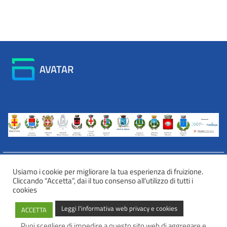
AVATAR
Usiamo i cookie per migliorare la tua esperienza di fruizione.
Cliccando “Accetta”, dai il tuo consenso all'utilizzo di tutti i
INFORMATIVA WEB PRIVACY E COOKIES
cookies
Privacy e cookies
Leggi l'informativa web privacy e cookies
ACCETTA
Informazioni sulla privacy
Comunicazioni e modalità trasparenti per l’esercizio dei diritti
Puoi scegliere di impedire a questo sito web di aggregare e