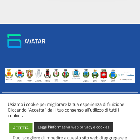
AVATAR
Usiamo i cookie per migliorare la tua esperienza di fruizione.
Cliccando “Accetta”, dai il tuo consenso all'utilizzo di tutti i
INFORMATIVA WEB PRIVACY E COOKIES
cookies
Privacy e cookies
Leggi l'informativa web privacy e cookies
ACCETTA
Informazioni sulla privacy
Comunicazioni e modalità trasparenti per l’esercizio dei diritti
Puoi scegliere di impedire a questo sito web di aggregare e