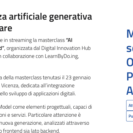
za artificiale generativa
are
M
le in streaming la masterclass
“AI
s
d”
, organizzata dal Digital Innovation Hub
in collaborazione con LearnByDo.ing,
O
P
ta della masterclass tenutasi il 23 gennaio
Vicenza, dedicata all’integrazione
A
llo sviluppo di applicazioni digitali.
At
Model come elementi progettuali, capaci di
ni e servizi. Particolare attenzione è
Pu
 nuova generazione, analizzati attraverso
to frontend sia lato backend.