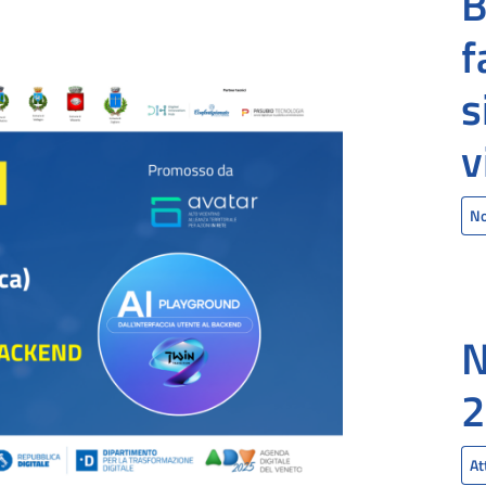
B
f
s
v
No
2
At