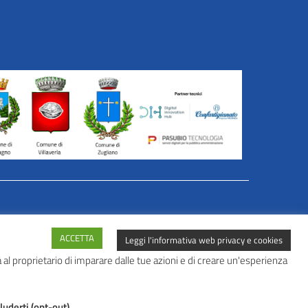
er Azioni in Rete
ACCETTA
Leggi l'informativa web privacy e cookies
al proprietario di imparare dalle tue azioni e di creare un'esperienza
uderti (opt-out).