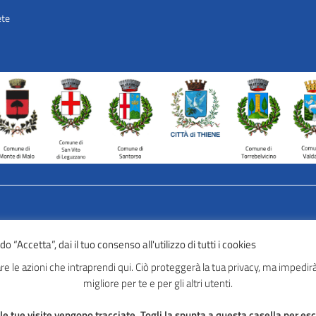
ete
AVATAR – Alleanza Territoriale p
 “Accetta”, dai il tuo consenso all'utilizzo di tutti i cookies
Tel: 0445 691 472
Mail:
info@avatarlab.it
e le azioni che intraprendi qui. Ciò proteggerà la tua privacy, ma impedirà 
Seguici:
migliore per te e per gli altri utenti.
 diritti dell’interessato
Facebook
Instagram
 tue visite vengono tracciate. Togli la spunta a questa casella per escl