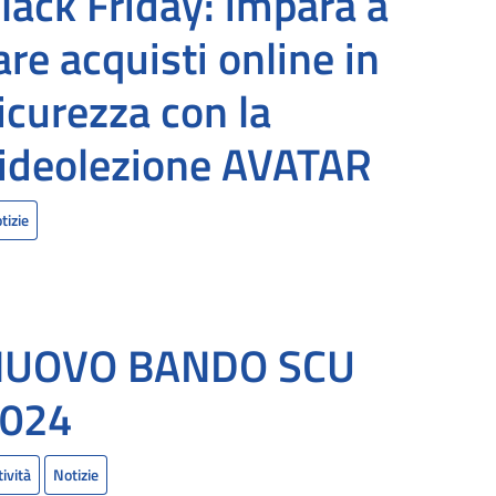
lack Friday: impara a
are acquisti online in
icurezza con la
ideolezione AVATAR
tizie
NUOVO BANDO SCU
024
tività
Notizie