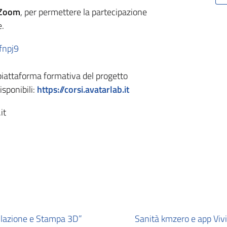
 Zoom
, per permettere la partecipazione
e.
fnpj9
 piattaforma formativa del progetto
isponibili:
https://corsi.avatarlab.it
it
llazione e Stampa 3D”
Sanità kmzero e app Vivi