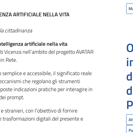
M
ENZA ARTIFICIALE NELLA VITA
a cittadinanza
O
ntelligenza artificiale nella vita
ub Vicenza nell’ambito del progetto AVATAR
i
 in Rete.
d
emplice e accessibile, il significato reale
i meccanismi che regolano gli strumenti
d
poste indicazioni pratiche per interagire in
 dei prompt.
P
i e stranieri, con l’obiettivo di fornire
 trasformazioni digitali del presente e
At
Pu