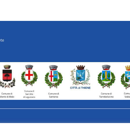
ete
AVATAR – Alleanza Territoriale p