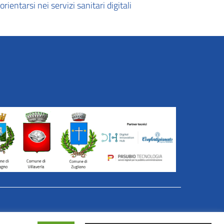
orientarsi nei servizi sanitari digitali
er Azioni in Rete