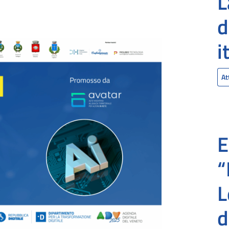
L
d
i
At
E
“
L
d