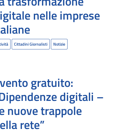
a trasformazione
igitale nelle imprese
taliane
tività
Cittadini Giornalisti
Notizie
vento gratuito:
Dipendenze digitali –
e nuove trappole
ella rete”