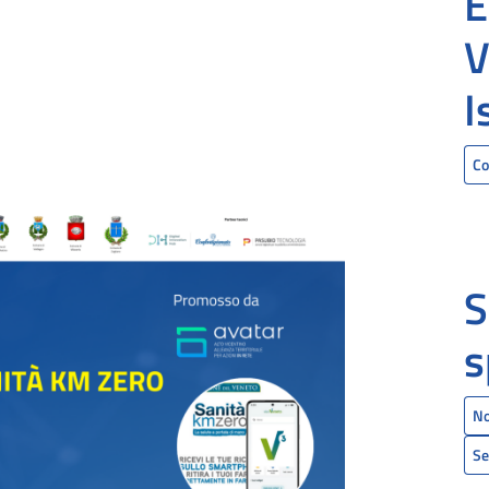
E
V
I
C
S
s
No
Se