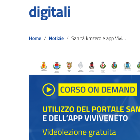
digitali
Home
Notizie
Sanità kmzero e app ViviVeneto: un corso online gratuito per orientarsi nei servizi sanitari digitali