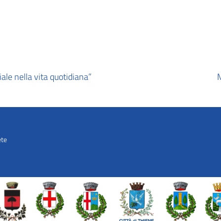
ciale nella vita quotidiana”
M
ete