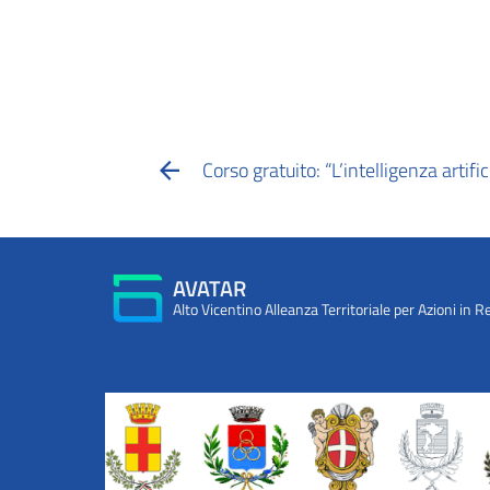
Corso gratuito: “L’intelligenza artifi
AVATAR
Alto Vicentino Alleanza Territoriale per Azioni in R