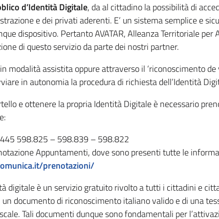
lico d’Identità Digitale
, da al cittadino la possibilità di acc
trazione e dei privati aderenti. E’ un sistema semplice e sicu
lunque dispositivo. Pertanto AVATAR, Alleanza Territoriale per 
zione di questo servizio da parte dei nostri partner.
in modalità assistita oppure attraverso il ‘riconoscimento de vi
vviare in autonomia la procedura di richiesta dell’Identità Digi
tello e ottenere la propria Identità Digitale è necessario pre
e:
 0445 598.825 – 598.839 – 598.822
enotazione Appuntamenti, dove sono presenti tutte le informa
munica.it/prenotazioni/
tità digitale è un servizio gratuito rivolto a tutti i cittadini e 
i un documento di riconoscimento italiano valido e di una tes
fiscale. Tali documenti dunque sono fondamentali per l’attiva