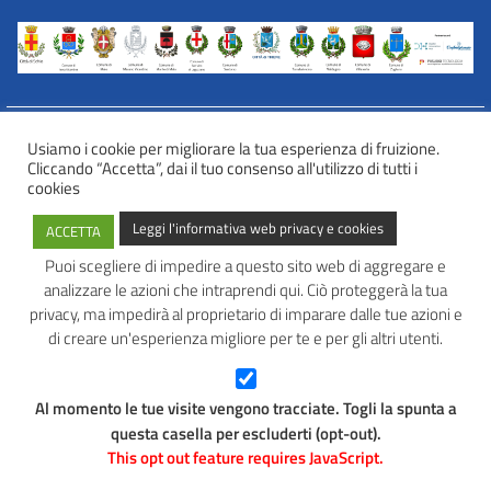
Usiamo i cookie per migliorare la tua esperienza di fruizione.
Cliccando “Accetta”, dai il tuo consenso all'utilizzo di tutti i
INFORMATIVA WEB PRIVACY E COOKIES
cookies
Privacy e cookies
Leggi l'informativa web privacy e cookies
ACCETTA
Informazioni sulla privacy
Comunicazioni e modalità trasparenti per l’esercizio dei diritti
Puoi scegliere di impedire a questo sito web di aggregare e
dell’interessato
analizzare le azioni che intraprendi qui. Ciò proteggerà la tua
AVATAR – Alleanza Territoriale per Azioni in Rete
privacy, ma impedirà al proprietario di imparare dalle tue azioni e
di creare un'esperienza migliore per te e per gli altri utenti.
Tel: 0445 691 472
Mail:
info@avatarlab.it
Seguici:
Al momento le tue visite vengono tracciate. Togli la spunta a
Facebook
Instagram
questa casella per escluderti (opt-out).
This opt out feature requires JavaScript.