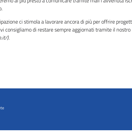
deremo al più presto a comunicare tramite mail l’avvenuta iscri
o.
zione ci stimola a lavorare ancora di più per offrire progetti e
i consigliamo di restare sempre aggiornati tramite il nostro 
.it/)
.
ete