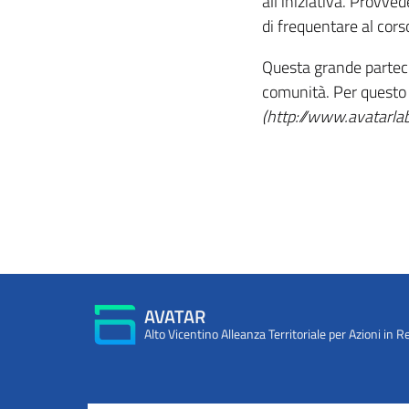
all’iniziativa. Provve
di frequentare al cors
Questa grande partecipa
comunità. Per questo v
(http://www.avatarlab
AVATAR
Alto Vicentino Alleanza Territoriale per Azioni in R