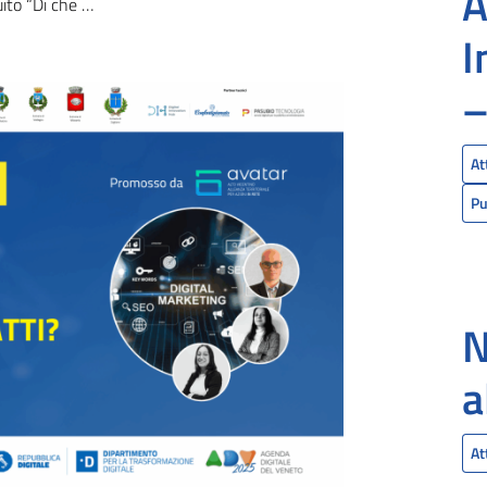
A
e social siamo fatti”
I
–
At
Pu
N
a
At