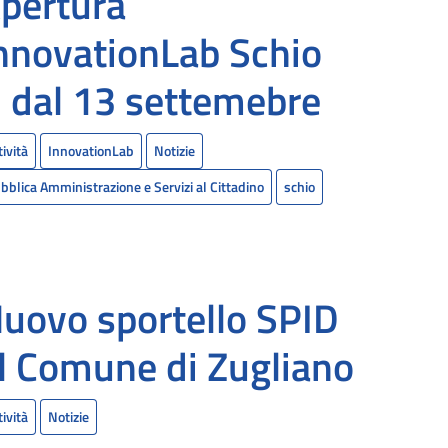
pertura
nnovationLab Schio
 dal 13 settemebre
tività
InnovationLab
Notizie
bblica Amministrazione e Servizi al Cittadino
schio
uovo sportello SPID
l Comune di Zugliano
tività
Notizie