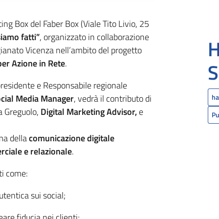
g Box del Faber Box (Viale Tito Livio, 25
siamo fatti”
, organizzato in collaborazione
H
gianato Vicenza nell’ambito del progetto
per Azione in Rete
.
S
presidente e Responsabile regionale
cial Media Manager
, vedrà il contributo di
ha
na Greguolo,
Digital Marketing Advisor,
e
Pu
ema della
comunicazione digitale
ciale e relazionale
.
ti come:
tentica sui social;
re fiducia nei clienti;