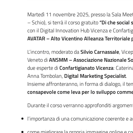
Martedì 11 novembre 2025, presso la Sala Meetin
– Schio), si terrà il corso gratuito
“Di che social 
con il Digital Innovation Hub Vicenza e Confarti
AVATAR – Alto Vicentino Alleanza Territoriale 
L’incontro, moderato da
Silvio Carnassale
, Vice
Veneto di
ANSMM – Associazione Nazionale So
due esperte di
Confartigianato Vicenza
: Cateri
Anna Tombolan,
Digital Marketing Specialist
.
Insieme affronteranno, in forma di dialogo, il t
consapevole come leva per lo sviluppo commer
Durante il corso verranno approfonditi argomen
l’importanza di una comunicazione coerente e au
come migliorare la propria immagine online e crea