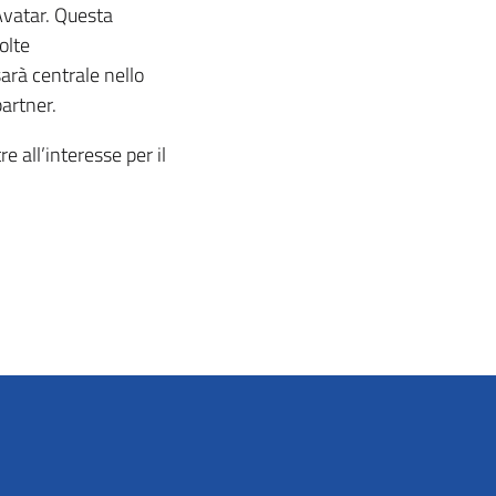
 Avatar. Questa
olte
sarà centrale nello
partner.
e all’interesse per il