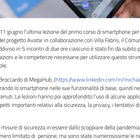
11 giugno l’ultima lezione del primo corso di smartphone per 
 del progetto Avatar in collaborazione con Villa Fabris, il Com
diviso in 5 incontri di due ore ciascuno è stato fin da subito 
azioni e le competenze necessarie per utilizzare questo str
ole.
 Broccardo di MegaHub, (
https://www.linkedin.com/in/micha
orando lo smartphone nelle sue funzionalità di base, quindi ne
tenuti. Le lezioni hanno poi approfondito l’uso di alcune appl
tti importanti relativi alla sicurezza, la privacy, i tentativi di 
e misure di sicurezza in essere dallo scoppiare della pandemia
umero limitato di persone, ma sono state numerosissime le ri