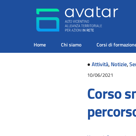
Home
Chi siamo
Corsi di formazion
●
Attività
,
Notizie
,
Se
10/06/2021
Corso s
percors