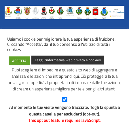
Usiamo i cookie per migliorare la tua esperienza di fruizione.
Cliccando “Accetta”, dai il tuo consenso all'utilizzo di tutti i
INFORMATIVA WEB PRIVACY E COOKIES
cookies
Privacy e cookies
Leggi l'informativa web privacy e cookies
ACCETTA
Informazioni sulla privacy
Comunicazioni e modalità trasparenti per l’esercizio dei diritti
Puoi scegliere di impedire a questo sito web di aggregare e
dell’interessato
analizzare le azioni che intraprendi qui. Ciò proteggerà la tua
AVATAR – Alleanza Territoriale per Azioni in Rete
privacy, ma impedirà al proprietario di imparare dalle tue azioni e
di creare un'esperienza migliore per te e per gli altri utenti.
Tel: 0445 691 472
Mail:
info@avatarlab.it
Seguici:
Al momento le tue visite vengono tracciate. Togli la spunta a
Facebook
Instagram
questa casella per escluderti (opt-out).
This opt out feature requires JavaScript.