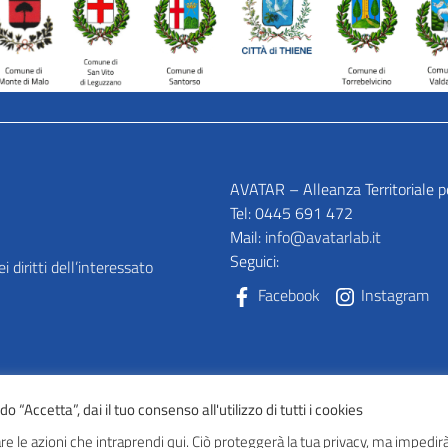
AVATAR – Alleanza Territoriale p
Tel: 0445 691 472
Mail:
info@avatarlab.it
Seguici:
 diritti dell’interessato
Facebook
Instagram
 “Accetta”, dai il tuo consenso all'utilizzo di tutti i cookies
e le azioni che intraprendi qui. Ciò proteggerà la tua privacy, ma impedirà 