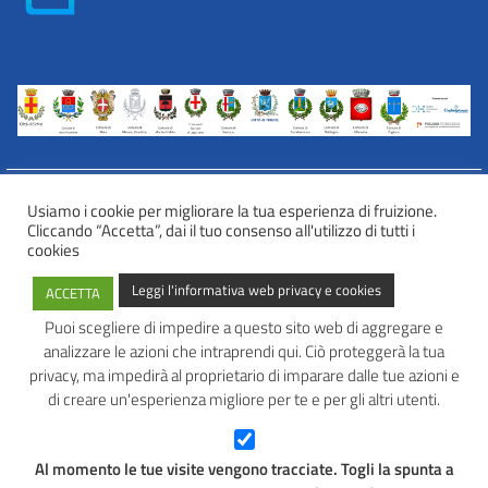
Usiamo i cookie per migliorare la tua esperienza di fruizione.
Cliccando “Accetta”, dai il tuo consenso all'utilizzo di tutti i
INFORMATIVA WEB PRIVACY E COOKIES
cookies
Privacy e cookies
Leggi l'informativa web privacy e cookies
ACCETTA
Informazioni sulla privacy
Comunicazioni e modalità trasparenti per l’esercizio dei diritti
Puoi scegliere di impedire a questo sito web di aggregare e
dell’interessato
analizzare le azioni che intraprendi qui. Ciò proteggerà la tua
AVATAR – Alleanza Territoriale per Azioni in Rete
privacy, ma impedirà al proprietario di imparare dalle tue azioni e
di creare un'esperienza migliore per te e per gli altri utenti.
Tel: 0445 691 472
Mail:
info@avatarlab.it
Seguici:
Al momento le tue visite vengono tracciate. Togli la spunta a